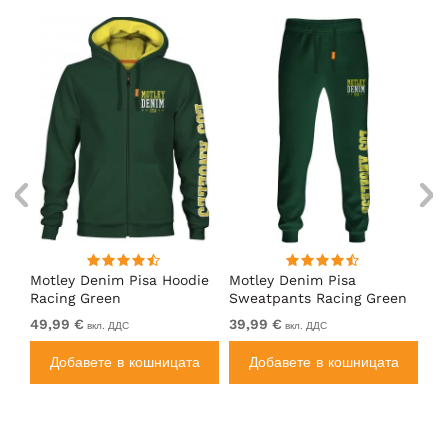
Motley Denim Pisa Hoodie
Motley Denim Pisa
Mo
Racing Green
Sweatpants Racing Green
Ho
49,99 €
39,99 €
49
вкл. ДДС
вкл. ДДС
а
Добавете в кошницата
Добавете в кошницата