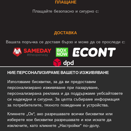
ПЛАЩАНЕ
Плащайте безопасно и сигурно с:
ДОСТАВКА
Вашата поръчка се доставя бързо и може да се проследи с:
НИЕ ПЕРСОНАЛИЗИРАМЕ ВАШЕТО ИЗЖИВЯВАНЕ
СОЦИАЛНИ МРЕЖИ
Използваме бисквитки, за да ви предоставим
персонализирано изживяване при пазаруване,
персонализирана реклама и да поддържаме уебсайтовете
си надеждни и сигурни. За целта събираме информация
БИЗНЕС АДРЕС
за потребителите, тяхното поведение и устройства.
Motley Denim Europe OÜ
Кликнете „Ок“, ако разрешавате всички бисквитки или
Narva mnt 5, EE-10117 Tallinn
изберете кои бисквитки разрешавате и кои искате да
Reg: 12356245
изключите, като кликнете „Настройки“ по-долу.
Внимание! Не връщайте продукти на този адрес!