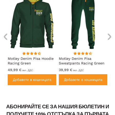
Motley Denim Pisa Hoodie
Motley Denim Pisa
Mo
Racing Green
Sweatpants Racing Green
Ho
49,99 €
39,99 €
49
вкл. ДДС
вкл. ДДС
а
Добавете в кошницата
Добавете в кошницата
АБОНИРАЙТЕ СЕ ЗА НАШИЯ БЮЛЕТИН И
ПОЛУЧЕТЕ 10% ОТСТЪПКА ЗА ПЪРВАТА