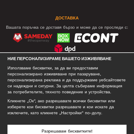
ДОСТАВКА
Вашата поръчка се доставя бързо и може да се проследи с:
НИЕ ПЕРСОНАЛИЗИРАМЕ ВАШЕТО ИЗЖИВЯВАНЕ
СОЦИАЛНИ МРЕЖИ
Използваме бисквитки, за да ви предоставим
персонализирано изживяване при пазаруване,
персонализирана реклама и да поддържаме уебсайтовете
си надеждни и сигурни. За целта събираме информация
БИЗНЕС АДРЕС
за потребителите, тяхното поведение и устройства.
Motley Denim Europe OÜ
Кликнете „Ок“, ако разрешавате всички бисквитки или
Narva mnt 5, EE-10117 Tallinn
изберете кои бисквитки разрешавате и кои искате да
Reg: 12356245
изключите, като кликнете „Настройки“ по-долу.
Внимание! Не връщайте продукти на този адрес!
Разрешавам бисквитките!