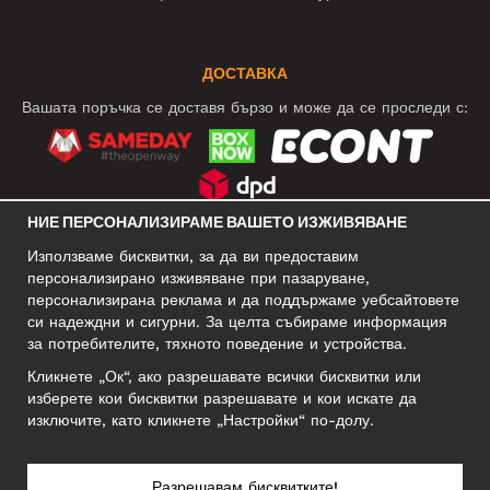
ДОСТАВКА
Вашата поръчка се доставя бързо и може да се проследи с:
НИЕ ПЕРСОНАЛИЗИРАМЕ ВАШЕТО ИЗЖИВЯВАНЕ
СОЦИАЛНИ МРЕЖИ
Използваме бисквитки, за да ви предоставим
персонализирано изживяване при пазаруване,
персонализирана реклама и да поддържаме уебсайтовете
си надеждни и сигурни. За целта събираме информация
БИЗНЕС АДРЕС
за потребителите, тяхното поведение и устройства.
Motley Denim Europe OÜ
Кликнете „Ок“, ако разрешавате всички бисквитки или
Narva mnt 5, EE-10117 Tallinn
изберете кои бисквитки разрешавате и кои искате да
Reg: 12356245
изключите, като кликнете „Настройки“ по-долу.
Внимание! Не връщайте продукти на този адрес!
Разрешавам бисквитките!