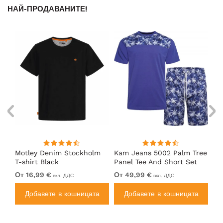
НАЙ-ПРОДАВАНИТЕ!
nk
Motley Denim Stockholm
Kam Jeans 5002 Palm Tree
Mo
T-shirt Black
Panel Tee And Short Set
Sh
Electric Blue
Bl
От 16,99 €
От 49,99 €
От
вкл. ДДС
вкл. ДДС
а
Добавете в кошницата
Добавете в кошницата