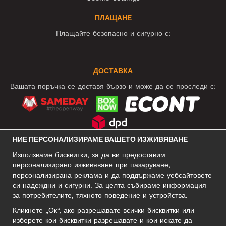
ПЛАЩАНЕ
Плащайте безопасно и сигурно с:
ДОСТАВКА
Вашата поръчка се доставя бързо и може да се проследи с:
НИЕ ПЕРСОНАЛИЗИРАМЕ ВАШЕТО ИЗЖИВЯВАНЕ
СОЦИАЛНИ МРЕЖИ
Използваме бисквитки, за да ви предоставим
персонализирано изживяване при пазаруване,
персонализирана реклама и да поддържаме уебсайтовете
си надеждни и сигурни. За целта събираме информация
БИЗНЕС АДРЕС
за потребителите, тяхното поведение и устройства.
Motley Denim Europe OÜ
Кликнете „Ок“, ако разрешавате всички бисквитки или
Narva mnt 5, EE-10117 Tallinn
изберете кои бисквитки разрешавате и кои искате да
Reg: 12356245