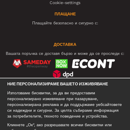
Cookie-settings
ПЛАЩАНЕ
Плащайте безопасно и сигурно с:
ДОСТАВКА
Вашата поръчка се доставя бързо и може да се проследи с:
НИЕ ПЕРСОНАЛИЗИРАМЕ ВАШЕТО ИЗЖИВЯВАНЕ
СОЦИАЛНИ МРЕЖИ
Използваме бисквитки, за да ви предоставим
персонализирано изживяване при пазаруване,
персонализирана реклама и да поддържаме уебсайтовете
си надеждни и сигурни. За целта събираме информация
БИЗНЕС АДРЕС
за потребителите, тяхното поведение и устройства.
Motley Denim Europe OÜ
Кликнете „Ок“, ако разрешавате всички бисквитки или
Narva mnt 5, EE-10117 Tallinn