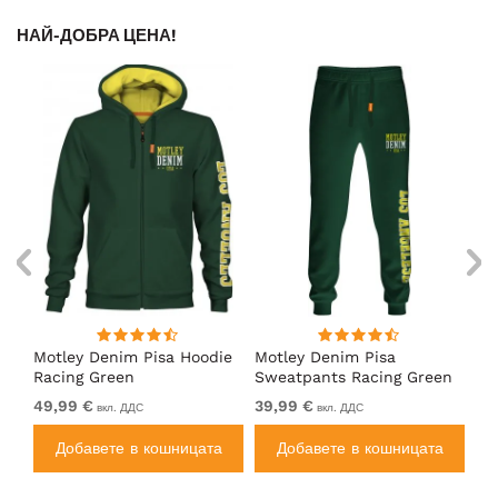
НАЙ-ДОБРА ЦЕНА!
Motley Denim Pisa Hoodie
Motley Denim Pisa
Mo
Racing Green
Sweatpants Racing Green
Ho
49,99 €
39,99 €
49
вкл. ДДС
вкл. ДДС
а
Добавете в кошницата
Добавете в кошницата