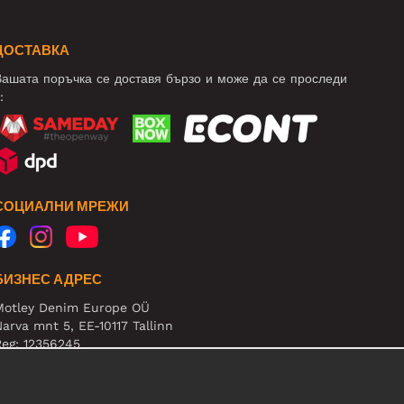
ДОСТАВКА
ашата поръчка се доставя бързо и може да се проследи
:
СОЦИАЛНИ МРЕЖИ
БИЗНЕС АДРЕС
Motley Denim Europe OÜ
arva mnt 5, EE-10117 Tallinn
eg: 12356245
нимание! Не връщайте продукти на този адрес!