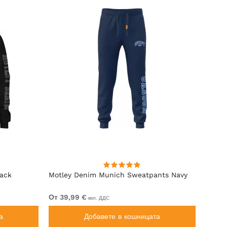
lack
Motley Denim Munich Sweatpants Navy
Motle
От 39,99 €
От 49
вкл. ДДС
а
Добавете в кошницата