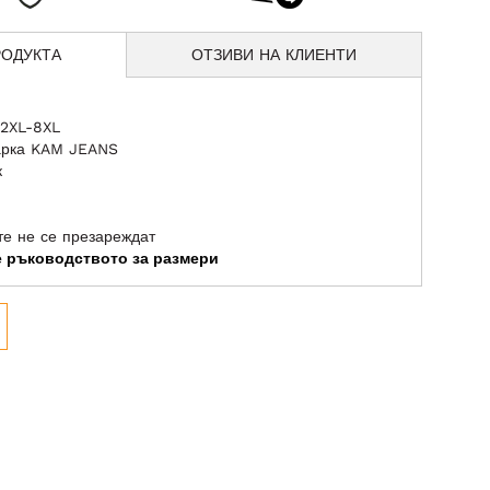
РОДУКТА
ОТЗИВИ НА КЛИЕНТИ
 2XL-8XL
арка KAM JEANS
к
те не се презареждат
те ръководството за размери