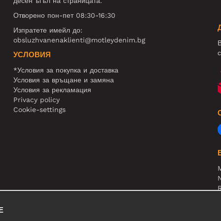
десен ъгъл на страницата.
Отворено пон-пет 08:30-16:30
Изпратете имейл до:
obsluzhvanenaklienti@motleydenim.bg
В
с
УСЛОВИЯ
*Условия за покупка и доставка
Условия за връщане и замяна
Условия за рекламация
Privacy policy
Cookie-settings
N
R
В
Е