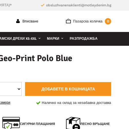
ИЯТА)*
obsluzhvanenaklienti@motleydenim.bg
0
Вписване
Пазарска количка
АМСКИ ДРЕХИ XS-XXL
МАРКИ
РАЗПРОДАЖБА
eo-Print Polo Blue
ДОБАВЕТЕ В КОШНИЦАТА
азмери
Налично на склад за незабавна доставка
СИГУРНИ ПЛАЩАНИЯ
ЛЕСНО ВРЪЩАНЕ