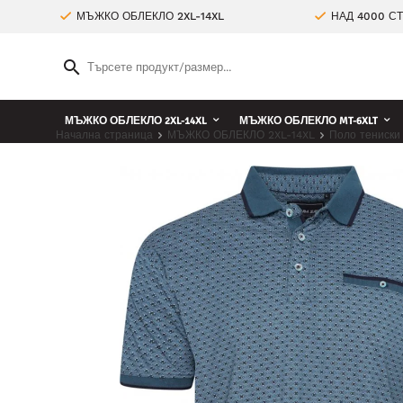
МЪЖКО ОБЛЕКЛО 2XL-14XL
НАД 4000 С
МЪЖКО ОБЛЕКЛО 2XL-14XL
МЪЖКО ОБЛЕКЛО MT-6XLT
Начална страница
МЪЖКО ОБЛЕКЛО 2XL-14XL
Поло тениски