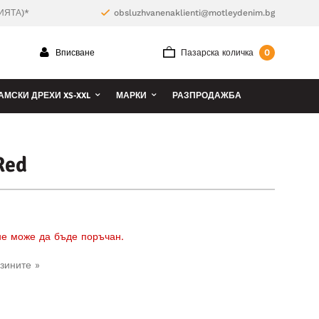
ИЯТА)*
obsluzhvanenaklienti@motleydenim.bg
0
Вписване
Пазарска количка
АМСКИ ДРЕХИ XS-XXL
МАРКИ
РАЗПРОДАЖБА
Red
 не може да бъде поръчан.
зините »