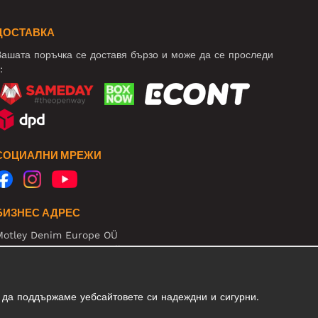
ДОСТАВКА
ашата поръчка се доставя бързо и може да се проследи
:
СОЦИАЛНИ МРЕЖИ
БИЗНЕС АДРЕС
Motley Denim Europe OÜ
arva mnt 5, EE-10117 Tallinn
eg: 12356245
нимание! Не връщайте продукти на този адрес!
 да поддържаме уебсайтовете си надеждни и сигурни.