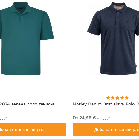
P074 зелена поло тениска
Motley Denim Bratislava Polo D
От 24,99 €
 ДДС
вкл. ДДС
Добавете в кошницата
Добавете в кошницат