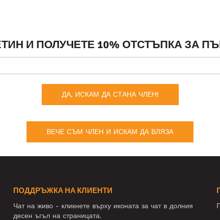
ТИН И ПОЛУЧЕТЕ 10% ОТСТЪПКА ЗА ПЪ
ДА, ИСКАМ ДА СТАНА ЧЛЕН!
ВЕЧЕ СЪМ ЧЛЕН И ИСКАМ ДА ВЛЯЗА
ПОДДРЪЖКА НА КЛИЕНТИ
Чат на живо - кликнете върху иконата за чат в долния
П
десен ъгъл на страницата.