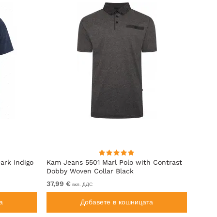
ark Indigo
Kam Jeans 5501 Marl Polo with Contrast
Motle
Dobby Woven Collar Black
37,99 €
От 24
вкл. ДДС
а
Добавете в кошницата