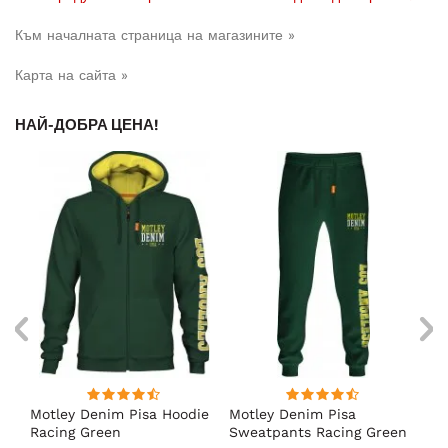
Към началната страница на магазините »
Карта на сайта »
НАЙ-ДОБРА ЦЕНА!
Motley Denim Pisa Hoodie
Motley Denim Pisa
Mo
Racing Green
Sweatpants Racing Green
Ho