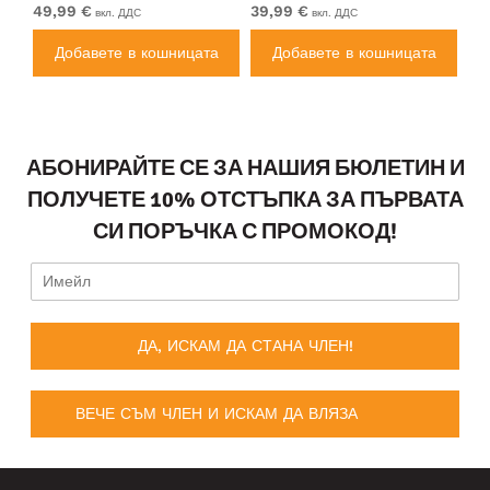
49,99 €
39,99 €
49
вкл. ДДС
вкл. ДДС
а
Добавете в кошницата
Добавете в кошницата
АБОНИРАЙТЕ СЕ ЗА НАШИЯ БЮЛЕТИН И
ПОЛУЧЕТЕ 10% ОТСТЪПКА ЗА ПЪРВАТА
СИ ПОРЪЧКА С ПРОМОКОД!
ДА, ИСКАМ ДА СТАНА ЧЛЕН!
ВЕЧЕ СЪМ ЧЛЕН И ИСКАМ ДА ВЛЯЗА